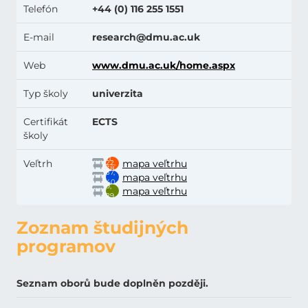
Telefón
+44 (0) 116 255 1551
E-mail
research@dmu.ac.uk
Web
www.dmu.ac.uk/home.aspx
Typ školy
univerzita
Certifikát
ECTS
školy
11,
Veľtrh
mapa veľtrhu
22,
38
37,
mapa veľtrhu
40,
9,
mapa veľtrhu
43
29
Zoznam študijných
programov
Seznam oborů bude doplněn později.