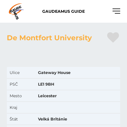
Toggle
GAUDEAMUS GUIDE
naviga
De Montfort University
Ulice
Gateway House
PSČ
LE1 9BH
Mesto
Leicester
Kraj
Štát
Velká Británie