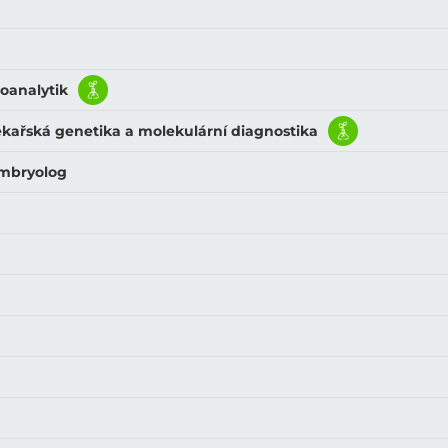
ioanalytik
Lékařská genetika a molekulární diagnostika
 Embryolog