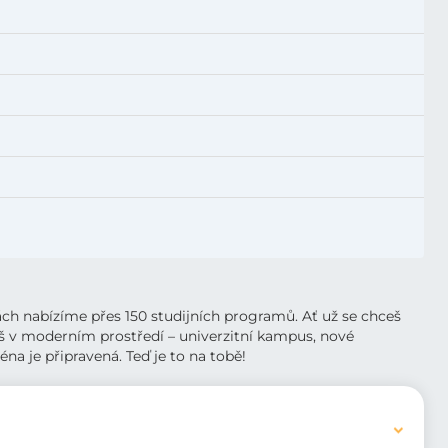
ltách nabízíme přes 150 studijních programů. Ať už se chceš
eš v moderním prostředí – univerzitní kampus, nové
na je připravená. Teď je to na tobě!