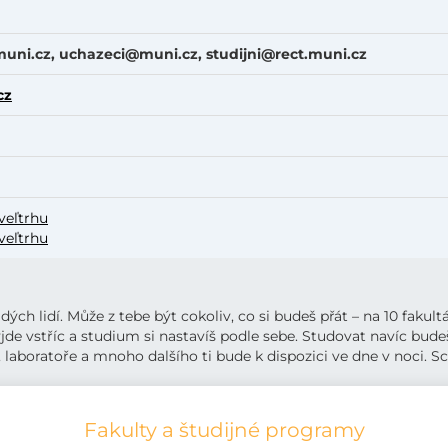
uni.
cz, uchazeci
@muni
.cz, studijni
@rect.muni.cz
cz
veľtrhu
veľtrhu
adých lidí. Může z tebe být cokoliv, co si budeš přát – na 10 faku
yjde vstříc a studium si nastavíš podle sebe. Studovat navíc bud
aboratoře a mnoho dalšího ti bude k dispozici ve dne v noci. Scé
Fakulty a študijné programy