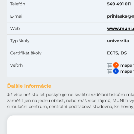
Telefón
549 491 011
E-mail
prihlaska
@m
Web
www.muni.
Typ školy
univerzita
Certifikát školy
ECTS, DS
Veľtrh
mapa 
2
mapa 
6
Ďalšie informácie
Již více než sto let poskytujeme kvalitní vzdělání tisícům ml
zaměřit jen na jednu oblast, nebo máš více zájmů, MUNI ti v
simulační centrum, centrální počítačová studovna, knihovny, l