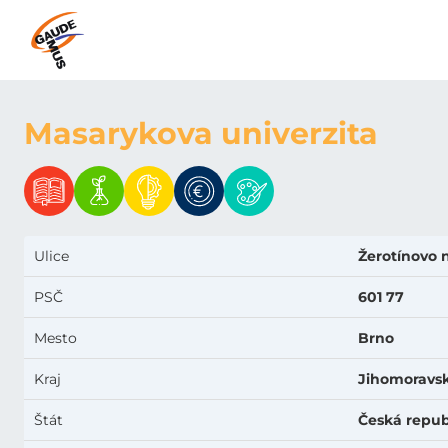
Masarykova univerzita
Ulice
Žerotínovo 
PSČ
601 77
Mesto
Brno
Kraj
Jihomoravs
Štát
Česká repub