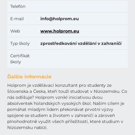
Telefón
E-mail
info@holprom.eu
Web
www.holprom.eu
Typ školy
zprostředkování vzdělání v zahraničí
Certifikát
školy
Ďalšie informácie
Holprom je vzdělávací konzultant pro studenty ze
Slovenska a Česka, kteří touží studovat v Nizozemsku. Co
nás odlišuje? Holprom vznikl iniciativou dvou
absolventek holandských vysokých škol. Naším cílem je
pomáhat mladým lidem překonávat prvotní výzvy
spojené se studiem a životem v zahraničí a zároveň
plnohodnotně využít všech příležitostí, které studium v ​​
Nizozemsku nabízí.