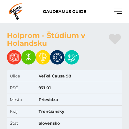
Toggle
GAUDEAMUS GUIDE
naviga
Holprom - Štúdium v
Holandsku
Ulice
Veľká Čausa 98
PSČ
971 01
Mesto
Prievidza
Kraj
Trenčiansky
Štát
Slovensko