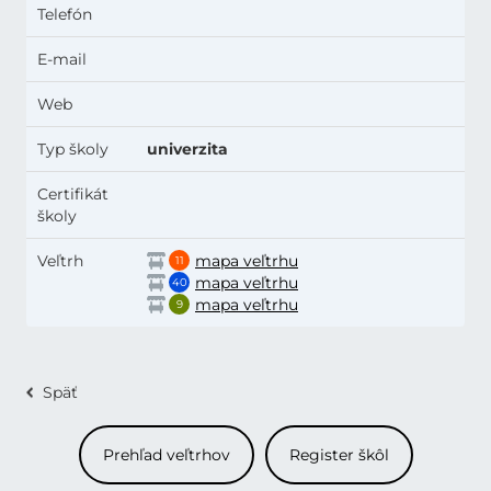
Telefón
E-mail
Web
Typ školy
univerzita
Certifikát
školy
Veľtrh
mapa veľtrhu
11
mapa veľtrhu
40
mapa veľtrhu
9
Späť
Prehľad veľtrhov
Register škôl