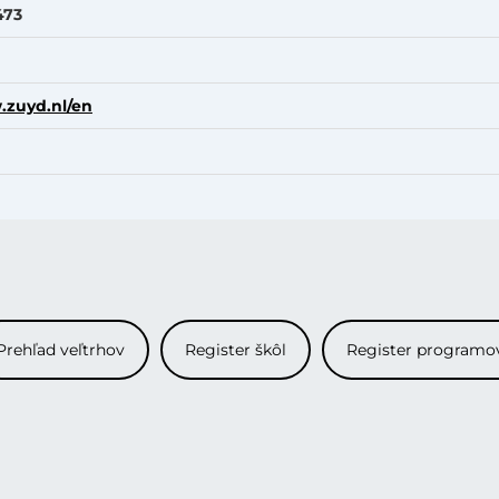
473
.zuyd.nl/en
Prehľad veľtrhov
Register škôl
Register programo