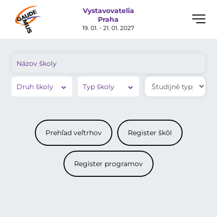
Vystavovatelia
Toggle
Praha
naviga
19. 01. - 21. 01. 2027
Druh školy
Typ školy
Prehľad veľtrhov
Register škôl
Register programov